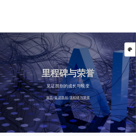
里程碑与荣誉
见证凯创的成长与蜕变
/
/
首页
走进凯创
里程碑与荣誉