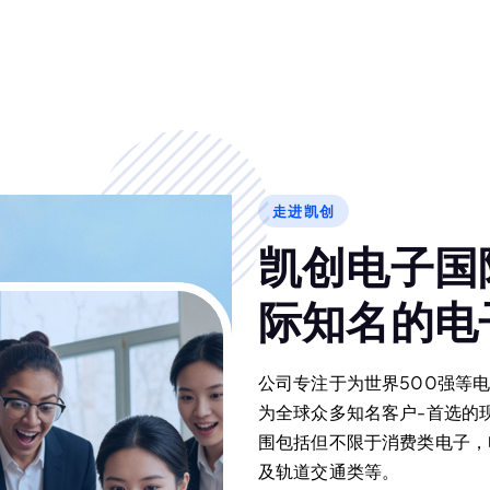
走进凯创
凯
创
电
子
国
际
知
名
的
电
公司专注于为世界500强等
为全球众多知名客户-首选的
围包括但不限于消费类电子，
及轨道交通类等。