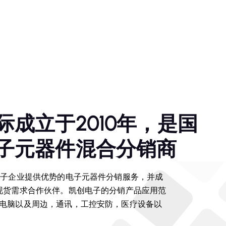
际
成
立
于
2
0
1
0
年
，
是
国
子
元
器
件
混
合
分
销
商
电子企业提供优势的电子元器件分销服务，并成
现货需求合作伙伴。凯创电子的分销产品应用范
电脑以及周边，通讯，工控安防，医疗设备以