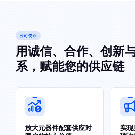
公司使命
用
诚
信
、
合
作
、
创
新
系
，
赋
能
您
的
供
应
链
放大元器件配套供应对
实现