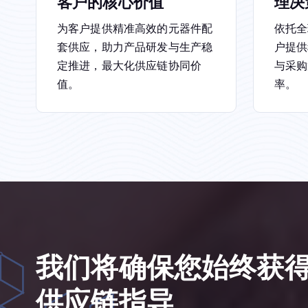
客户的核心价值
理决
为客户提供精准高效的元器件配
依托全
套供应，助力产品研发与生产稳
户提供
定推进，最大化供应链协同价
与采购
值。
率。
我
们
将
确
保
您
始
终
获
供
应
链
指
导